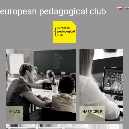
european pedagogical club
O NÁS
NAŠE CIELE