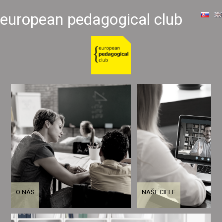
european pedagogical club
O NÁS
NAŠE CIELE